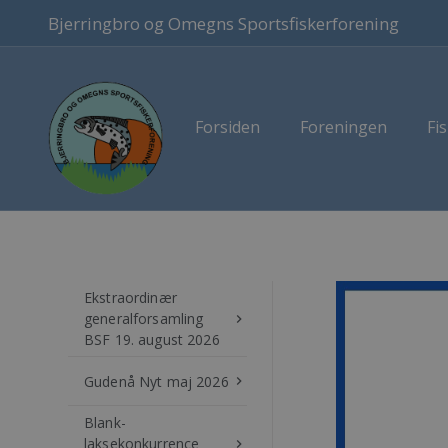
Bjerringbro og Omegns Sportsfiskerforening
Forsiden
Foreningen
Fis
Ekstraordinær
generalforsamling
keyboard_arrow_right
BSF 19. august 2026
Gudenå Nyt maj 2026
keyboard_arrow_right
Blank-
laksekonkurrence
keyboard_arrow_right