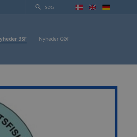
search
SØG
yheder BSF
Nyheder GØF