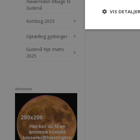
Havørreden tilbage til
Gudenå
VIS DETALJE
Kortbog 2025
keyboard_arrow_right
Optælling gydninger
keyboard_arrow_right
Gudenå Nyt marts
keyboard_arrow_right
2025
Annonce