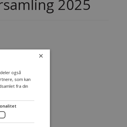
orsamling 2025
×
i deler også
rtnere, som kan
samlet fra din
onalitet