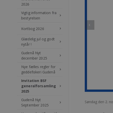
2026
Vigtig information fra
keyboard_arrow_right
bestyrelsen
Kortbog 2026
keyboard_arrow_right
Glædelig jul og godt
keyboard_arrow_right
nytår !
Gudenå Nyt
keyboard_arrow_right
december 2025
Nye fælles regler for
keyboard_arrow_right
geddefiskeri Gudenå
Invitation BSF
generalforsamling
keyboard_arrow_right
2025
Gudenå Nyt
Søndag den 2. n
keyboard_arrow_right
September 2025