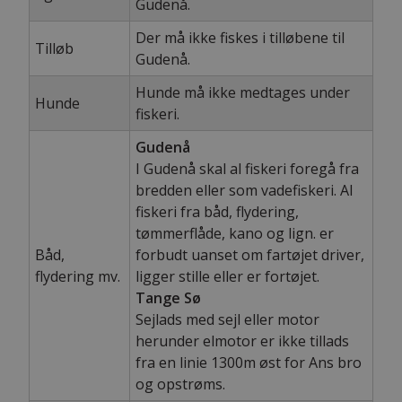
Gudenå.
Der må ikke fiskes i tilløbene til
Tilløb
Gudenå.
Hunde må ikke medtages under
Hunde
fiskeri.
Gudenå
I Gudenå skal al fiskeri foregå fra
bredden eller som vadefiskeri. Al
fiskeri fra båd, flydering,
tømmerflåde, kano og lign. er
Båd,
forbudt uanset om fartøjet driver,
flydering mv.
ligger stille eller er fortøjet.
Tange Sø
Sejlads med sejl eller motor
herunder elmotor er ikke tillads
fra en linie 1300m øst for Ans bro
og opstrøms.