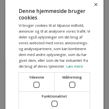
Begrænset adgang:
×
Denne hjemmeside bruger
I perioden 1.april til 30.april er fiskeri
cookies
ved sandskreddet forbeholdt
medlemmer, gæstekort og byttekort.
Vi bruger cookies til at tilpasse indhold,
Parkering P14+15, Se iøvrigt
annoncer og til at analysere vores trafik. Vi
kortbog
for flere detaljer
deler også oplysninger om din brug af
vores websted med vores annoncerings-
Sandskred
og analysepartnere, som kan kombinere
dem med andre oplysninger, som du har
givet dem, eller som de har indsamlet fra
din brug af deres tjenester.
Læs mere
Ydeevne
Målretning
Øvrige regler og begrænsninger:
Funktionalitet
Fiskekort skal bæres synligt
og